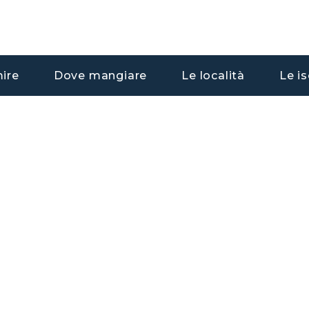
ire
Dove mangiare
Le località
Le is