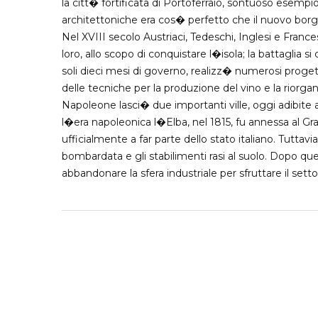
la citt� fortificata di Portoferraio, sontuoso esempio
architettoniche era cos� perfetto che il nuovo bor
Nel XVIII secolo Austriaci, Tedeschi, Inglesi e Francesi,
loro, allo scopo di conquistare l�isola; la battaglia s
soli dieci mesi di governo, realizz� numerosi progett
delle tecniche per la produzione del vino e la riorg
Napoleone lasci� due importanti ville, oggi adibite a
l�era napoleonica l�Elba, nel 1815, fu annessa al G
ufficialmente a far parte dello stato italiano. Tutta
bombardata e gli stabilimenti rasi al suolo. Dopo q
abbandonare la sfera industriale per sfruttare il sett