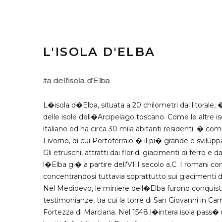
L'ISOLA D'ELBA
L�isola d�Elba, situata a 20 chilometri dal litorale,
delle isole dell�Arcipelago toscano. Come le altre 
italiano ed ha circa 30 mila abitanti residenti. � co
Livorno, di cui Portoferraio � il pi� grande e svilupp
Gli etruschi, attratti dai floridi giacimenti di ferro e
l�Elba gi� a partire dell'VIII secolo a.C. I romani co
concentrandosi tuttavia soprattutto sui giacimenti di
Nel Medioevo, le miniere dell�Elba furono conquist
testimonianze, tra cui la torre di San Giovanni in C
Fortezza di Marciana. Nel 1548 l�intera isola pass� 