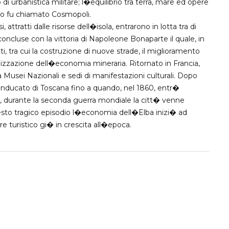
 di urbanistica militare; l�equilibrio tra terra, mare ed opere
go fu chiamato Cosmopoli.
 attratti dalle risorse dell�isola, entrarono in lotta tra di
i concluse con la vittoria di Napoleone Bonaparte il quale, in
i, tra cui la costruzione di nuove strade, il miglioramento
anizzazione dell�economia mineraria. Ritornato in Francia,
 Musei Nazionali e sedi di manifestazioni culturali. Dopo
randucato di Toscana fino a quando, nel 1860, entr�
via, durante la seconda guerra mondiale la citt� venne
uesto tragico episodio l�economia dell�Elba inizi� ad
ore turistico gi� in crescita all�epoca.