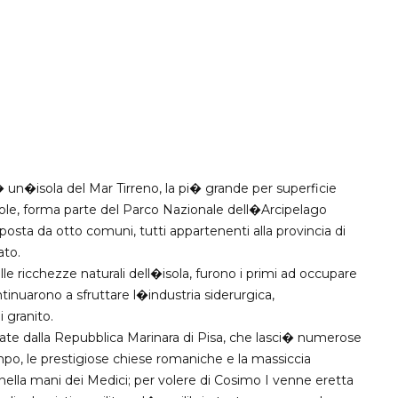
 � un�isola del Mar Tirreno, la pi� grande per superficie
isole, forma parte del Parco Nazionale dell�Arcipelago
mposta da otto comuni, tutti appartenenti alla provincia di
ato.
 dalle ricchezze naturali dell�isola, furono i primi ad occupare
ntinuarono a sfruttare l�industria siderurgica,
 granito.
ate dalla Repubblica Marinara di Pisa, che lasci� numerose
ampo, le prestigiose chiese romaniche e la massiccia
nella mani dei Medici; per volere di Cosimo I venne eretta